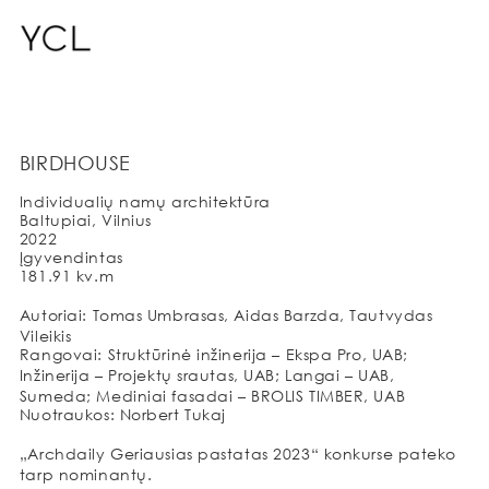
BIRDHOUSE
Individualių namų architektūra
Baltupiai, Vilnius
2022
Įgyvendintas
181.91 kv.m
Autoriai: Tomas Umbrasas, Aidas Barzda, Tautvydas
Vileikis
Rangovai: Struktūrinė inžinerija – Ekspa Pro, UAB;
Inžinerija – Projektų srautas, UAB; Langai – UAB,
Sumeda; Mediniai fasadai – BROLIS TIMBER, UAB
Nuotraukos: Norbert Tukaj
„Archdaily Geriausias pastatas 2023“ konkurse pateko
tarp nominantų.