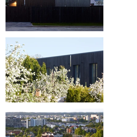
parinkome veidrodį ir taip per iliuziją išplėtėme 
kiemą į paralelinį pasaulį. Pavyko, gražiai atrodo, 
ir klientams tai labai patinka.

Vidus suskirstytas į aukštus. Pirmame aukšte yra 
svetainė, svečių vonios kambarys, pagalbinė 
patalpa, darbo arba svečių kambarys. Antrame 
aukšte yra trys miegamieji su dviem vonios 
kambariais ir tuščia erdvė su vaizdu į pirmąjį 
aukštą.

Pietinis fasadas turi ritmišką langų išdėstymą, 
sustiprinantį paukščių namelio monolitinę ir 
lakonišką formą. Bendrą namo formą 
atkartojantis, pakabinatas terasos stogas daro 
patrauklesnę lauko erdvę net lyjant.

Naujai pastatyto namo lakoniška forma išsiskiria 
savo itin margoje aplinkoje, lengvai atpažįstama 
kaip šiuolaikiškas pastatas ir yra kvietimas naujai 
architektūrai senesniame privačių namų 
kvartale.