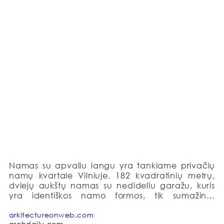
Namas su apvaliu langu yra tankiame privačių 
namų kvartale Vilniuje. 182 kvadratinių metrų, 
dviejų aukštų namas su nedideliu garažu, kuris 
yra identiškos namo formos, tik sumažinto 
mastelio, kuriame telpa vienas automobilis.

arkitectureonweb.com
archdaily.com