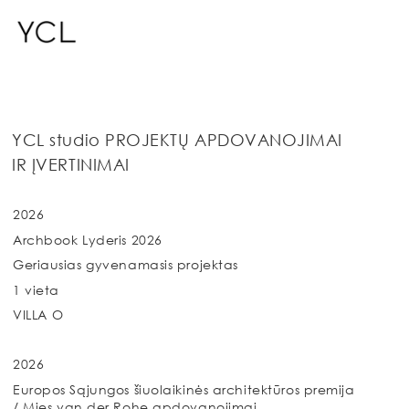
YCL studio PROJEKTŲ APDOVANOJIMAI
IR ĮVERTINIMAI
2026
Archbook Lyderis 2026
Geriausias gyvenamasis projektas
1 vieta
VILLA O
2026
Europos Sąjungos šiuolaikinės architektūros premija
/
Mies van der Rohe apdovanojimai