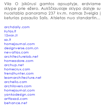
Vila O įsikūrusi gamtos apsuptyje, erdviame 
sklype prie ežero. Aukščiausioje sklypo dalyje su 
nuostabia panorama 237 kv.m. namas žvelgia į 
keturias pasaulio šalis. Atsietas nuo standartinės 
namo formos, šis apvalus tūris tampa 
architektūrine skulptūra – organiška reakcija į 
archdaily.com
lrytas.lt
neapibrėžtą aplinką. Keturi pusiau uždari, įgilinti 
15min.lt
kiemeliai įsilieja į struktūrą, natūraliai sujungdami 
sa.lt
vidų su išore. Jie tapę koncepcijos vienu iš 
homejournal.com
esminių aspektų, kurie išsaugo tūrio vientisumą, 
designverse.com.cn
atveria vaizdus ir įtraukia gamtą į namo interjerą.

newatlas.com
architecturelab.net
Plano centre – „pliuso“ formos erdvė, dalijanti 
homeadore.com
apskritimą į keturias dalis. Dvi skirtos 
archup.net
miegamiesiems, viena – svečių zonai ir viena 
homecrux.com
trendhunter.com
tampa ramybės oaze – spa zona. Centrinė dalis 
learnarchitecture.net
yra ryškiausias namo akcentas: atvira, šviesi ir 
archello.com
dinamiška gyvenamoji erdvė, apjungianti holą, 
archilovers.com
virtuvę, valgomąjį ir svetainę į erdvią, dinamišką 
homejournal.com
erdvę. Kiekvienas „pliuso“ langas atveria vis 
yankodesign.com
kitokį vizualą: vienas į įvažiavimą, vienas į miškelį, 
artfasad.com
vienas į gamtos tolius ir vienas į ežerą.

behance.net