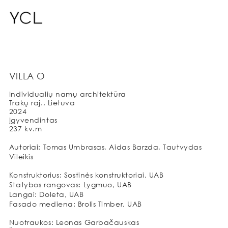
VILLA O
Individualių namų architektūra
Trakų raj., Lietuva
2024
Įgyvendintas
237 kv.m
Autoriai: Tomas Umbrasas, Aidas Barzda, Tautvydas
Vileikis
Konstruktorius: Sostinės konstruktoriai, UAB
Statybos rangovas: Lygmuo, UAB
Langai: Doleta, UAB
Fasado mediena: Brolis Timber, UAB
Nuotraukos: Leonas Garbačauskas