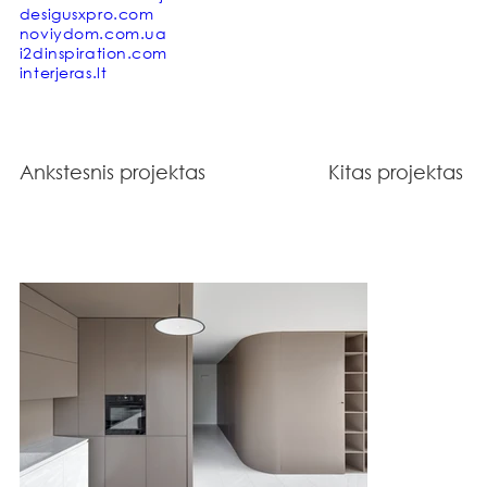
Funkcionaliai ir estetiškai formuojantis bendrą 
desigusxpro.com
interjero ansamblį.
noviydom.com.ua
i2dinspiration.com
interjeras.lt
Ankstesnis projektas
Kitas projektas