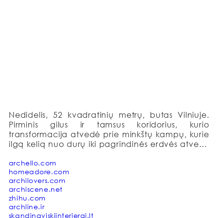
Nedidelis, 52 kvadratinių metrų, butas Vilniuje. 
Pirminis gilus ir tamsus koridorius, kurio 
transformacija atvedė prie minkštų kampų, kurie 
ilgą kelią nuo durų iki pagrindinės erdvės atveria 
kaip gėlė atveria žiedą po lietaus. Pagrindinė 
erdvė, miegamasis ir vonios kambarys išskirtinai 
archello.com
homeadore.com
balti ir šviesūs. Sienoms su minkštais kampais ir 
archilovers.com
virtuvės juostai suteikiama tamsesnio, rudeniško 
archiscene.net
atspalvio, kuris suformuoja perimetrą aplink 
zhihu.com
pagrindines erdves. Kontrastingas ir švarus 
archline.ir
interjeras, kuriame aiškiai apibrėžtos erdvės. 
skandinaviskiinterjerai.lt