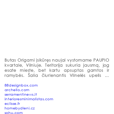
Butas Origami įsikūręs naujai vystomame PAUPIO 
kvartale, Vilniuje. Teritorija sukuria jausmą, jog 
esate mieste, bet kartu apsuptas gamtos ir 
ramybės. Šalia čiurlenantis Vilnelės upelis tą 
jausmą tik sustiprina, o garsas hipnotizuoja.

88designbox.com
archello.com
40 kv.m butas yra juodų ir baltų formų lankstinys, 
serramentinews.it
kuris sukuria šiuolaikinį origami interjerą su 
interioresminimalistas.com
įspudingu pirmuoju įspūdžiu. Šiuolaikiškas 
eclisse.fr
interjeras ir senamiestis sukuria kontrastą tarp 
homebydleni.cz
vaizdo ir jausmo. Senas ir naujas.

sohu.com