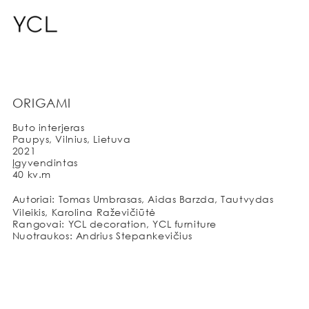
ORIGAMI
Buto interjeras
Paupys, Vilnius, Lietuva
2021
Įgyvendintas
40 kv.m
Autoriai: Tomas Umbrasas, Aidas Barzda, Tautvydas
Vileikis, Karolina Raževičiūtė
Rangovai: YCL decoration, YCL furniture
Nuotraukos: Andrius Stepankevičius