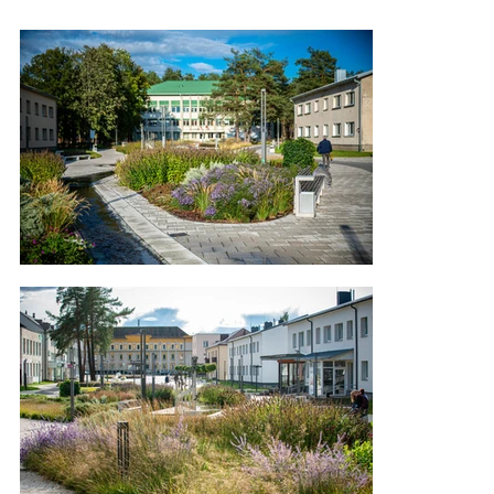
savivaldybės, esančio miesto centre. Tai 
įpareigoja priešais pastatą sukurti atvirą erdvę – 
savotišką rotušės aikštę. Skulptūra – fontanas, 
info stendas su prekybos paviljonu – kvies 
žygiuoti toliau. Ketvirtį kilometro besidriekianti 
alėja per vidurį pradeda natūralizuoti – 
sušvelnėja griežtos linijos ir kompozicija, 
padaugėja žalumos. Prie teismo rūmų 
suformuotos vietos gamtos teritorijai su 
netaisyklingu takelių tinklu ir jaukiomis 
pastogėmis. Želdynų ir takų pagalba alėja 
darniai susieta su legendų parku, esančiu už 
teismo rūmų.

Trijų alėjos zonų jungiamasis elementas – seklus 
upelis. Pradžioje trykštantis iš skulptūros – fontano, 
jis tekės tiesiai, kol pradės vingiuoti ir nutekėti į 
nedidelį tvenkinį.

Koncepcija “Greeting” („Pasveikinimas“) - tai 
miesto ir gamtos sąjunga.