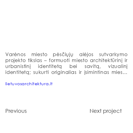
Varėnos miesto pėsčiųjų alėjos sutvarkymo 
projekto tikslas – formuoti miesto architektūrinį ir 
urbanistinį identitetą bei savitą, vizualinį 
identitetą; sukurti originalias ir įsimintinas miesto 
erdves su familiarumo aspektu; sudaryti tinkamas 
sąlygas Varėnos miesto gyventojų ir svečių 
lietuvosarchitektura.lt
poilsiui bei smulkaus verslo plėtrai.

Sąvokos „pasveikinimas“ esmė – urbanistinės ir 
gamtinės kilmės sąjunga, vykstanti erdviniu, 
Previous
Next project
stilistiniu, materialiniu ir kitais aspektais. Idėja 
fiziškai stilizuotų miesto šūkį „gamtos ritmas“.

Miesto kilmė prasideda nuo svarbiausio pastato – 